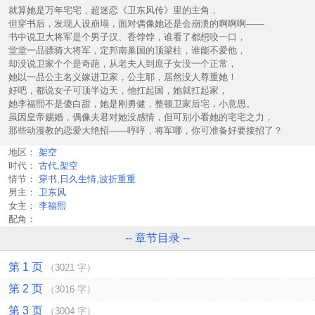
就算她是万年宅宅，超迷恋《卫东风传》里的主角，
但穿书后，发现人设崩塌，面对偶像她还是会崩溃的啊啊啊——
书中说卫大将军是个男子汉、香饽饽，谁看了都想咬一口，
堂堂一品骠骑大将军，定邦南巢国的顶梁柱，谁能不爱他，
却没说卫家个个是奇葩，从老夫人到庶子女没一个正常，
她以一品公主名义嫁进卫家，公主耶，居然没人尊重她！
好吧，都说女子可顶半边天，他扛起国，她就扛起家，
她李福熙不是傻白甜，她是刚勇健，整顿卫家后宅，小意思。
虽因皇帝赐婚，偶像夫君对她没感情，但可别小看她的宅宅之力，
那些动漫教的恋爱大绝招——哼哼，将军哪，你可准备好要接招了？
地区：
架空
时代：
古代,架空
情节：
穿书,日久生情,波折重重
男主：
卫东风
女主：
李福熙
配角：
-- 章节目录 --
第 1 页
（3021 字）
第 2 页
（3016 字）
第 3 页
（3004 字）