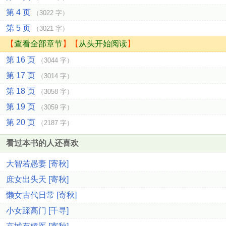
第 4 页
（3022 字）
第 5 页
（3021 字）
【
查看全部章节
】【
从头开始阅读
】
第 16 页
（3044 字）
第 17 页
（3014 字）
第 18 页
（3058 字）
第 19 页
（3059 字）
第 20 页
（2187 字）
看过本书的人还喜欢
大智若愚妻 [寄秋]
庶女出头天 [寄秋]
懒女古代日常 [寄秋]
小女踩高门 [千寻]