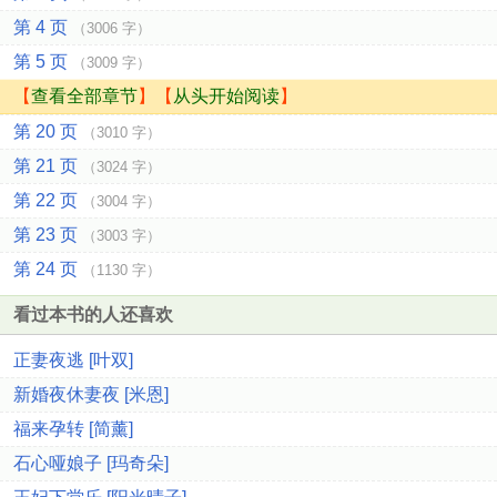
第 4 页
（3006 字）
第 5 页
（3009 字）
【
查看全部章节
】【
从头开始阅读
】
第 20 页
（3010 字）
第 21 页
（3024 字）
第 22 页
（3004 字）
第 23 页
（3003 字）
第 24 页
（1130 字）
看过本书的人还喜欢
正妻夜逃 [叶双]
新婚夜休妻夜 [米恩]
福来孕转 [简薰]
石心哑娘子 [玛奇朵]