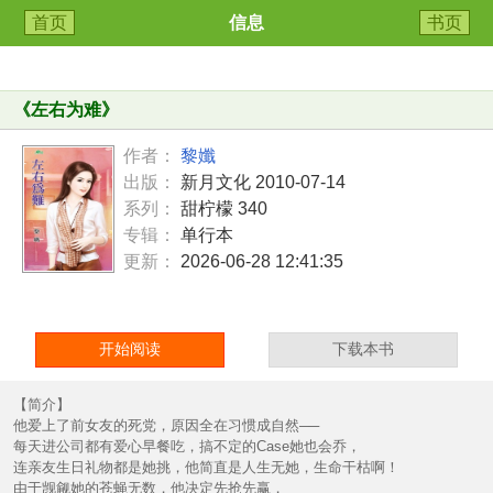
首页
信息
书页
《
左右为难
》
作者：
黎孅
出版：
新月文化 2010-07-14
系列：
甜柠檬 340
专辑：
单行本
更新：
2026-06-28 12:41:35
开始阅读
下载本书
【简介】
他爱上了前女友的死党，原因全在习惯成自然──
每天进公司都有爱心早餐吃，搞不定的Case她也会乔，
连亲友生日礼物都是她挑，他简直是人生无她，生命干枯啊！
由于觊觎她的苍蝇无数，他决定先抢先赢，