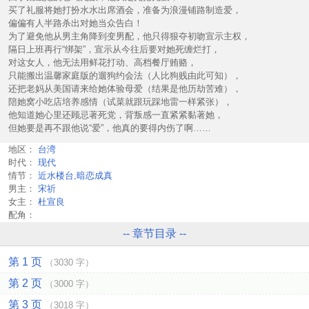
买了礼服将她打扮水水出席酒会，准备为浪漫铺路制造爱，
偏偏有人半路杀出对她当众告白！
为了避免他从男主角降到变男配，他只得狠夺初吻宣示主权，
隔日上班再行“绑架”，宣示从今往后要对她死缠烂打，
对这女人，他无法用鲜花打动、高档餐厅贿赂，
只能搬出温馨家庭版的遛狗约会法（人比狗贱由此可知），
还把老妈从美国请来给她体验母爱（结果是他历劫苦难），
陪她窝小吃店培养感情（试菜就跟玩踩地雷一样紧张），
他知道她心里还顾忌著死党，背叛感一直紧紧黏著她，
但她要是再不跟他说“爱”，他真的要得内伤了啊……
地区：
台湾
时代：
现代
情节：
近水楼台,暗恋成真
男主：
宋祈
女主：
杜宣良
配角：
-- 章节目录 --
第 1 页
（3030 字）
第 2 页
（3000 字）
第 3 页
（3018 字）