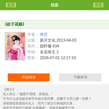
首页
信息
书页
《
处子花娘
》
作者：
佟芯
出版：
新月文化 2013-04-03
系列：
甜柠檬 634
专辑：
名花有主 2
更新：
2026-07-01 12:17:10
开始阅读
下载本书
【简介】
先人有云：“施恩不望报，美德也。”
可为什么这花魁却伸手向他讨医药费，还狮子大开口要一百两？
虽然很想直接扭头走人，但为了抓出行刺他的主谋，
他堂堂丞相也只能被“金屋藏娇”，屈就在她楼里疗伤，