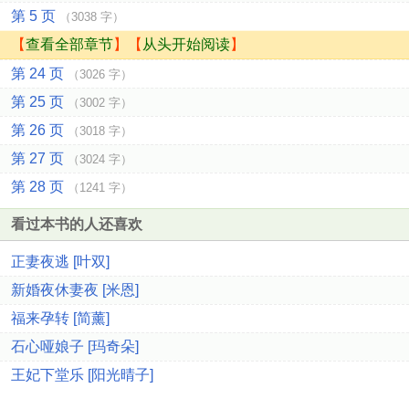
第 5 页
（3038 字）
【
查看全部章节
】【
从头开始阅读
】
第 24 页
（3026 字）
第 25 页
（3002 字）
第 26 页
（3018 字）
第 27 页
（3024 字）
第 28 页
（1241 字）
看过本书的人还喜欢
正妻夜逃 [叶双]
新婚夜休妻夜 [米恩]
福来孕转 [简薰]
石心哑娘子 [玛奇朵]
王妃下堂乐 [阳光晴子]