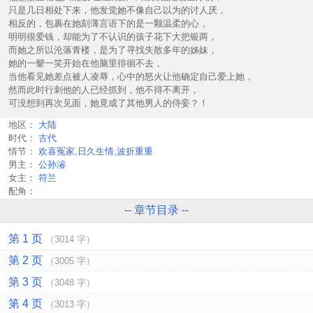
只是几日相处下来，他发觉她不像自己以为的讨人厌，
相反的，包裹在她刻薄言语下的是一颗温柔的心，
明明很爱钱，却能为了不认识的孩子花下大把银两，
而她之所以沦落青楼，是为了寻找失散多年的姊妹，
她的一颦一笑开始在他脑里徘徊不去，
当他看见她差点被人凌辱，心中的怒火让他确定自己爱上她，
然而此时行刺他的人已经抓到，他不得不离开，
可没想到再次见面，她竟成了其他男人的侍妾？！
地区：
大陆
时代：
古代
情节：
欢喜冤家,日久生情,波折重重
男主：
公孙濬
女主：
符兰
配角：
-- 章节目录 --
第 1 页
（3014 字）
第 2 页
（3005 字）
第 3 页
（3048 字）
第 4 页
（3013 字）