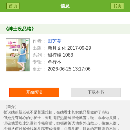
首页
信息
书页
《
绅士没品格
》
作者：
田芝蔓
出版：
新月文化 2017-09-29
系列：
甜柠檬 1083
专辑：
单行本
更新：
2026-06-25 13:17:06
开始阅读
下载本书
【简介】
都说她的新老板不是普通难搞，在她看来其实他只是傲娇了点啦，
但她是有耐心的小护士，誓用满腔热情磨得他就范，呃，乖乖做复健，
识破他爱吃冰淇淋的小秘密后，她循循善诱他多外出散步，接触人群，
不知从何时起他找她斗嘴变成情趣，斗着斗着，对她的态度渐渐不同，