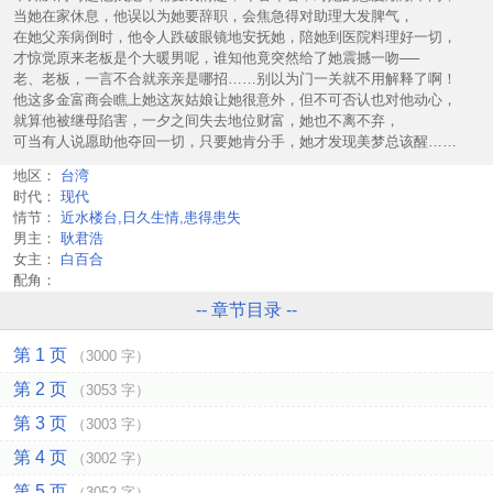
当她在家休息，他误以为她要辞职，会焦急得对助理大发脾气，
在她父亲病倒时，他令人跌破眼镜地安抚她，陪她到医院料理好一切，
才惊觉原来老板是个大暖男呢，谁知他竟突然给了她震撼一吻──
老、老板，一言不合就亲亲是哪招……别以为门一关就不用解释了啊！
他这多金富商会瞧上她这灰姑娘让她很意外，但不可否认也对他动心，
就算他被继母陷害，一夕之间失去地位财富，她也不离不弃，
可当有人说愿助他夺回一切，只要她肯分手，她才发现美梦总该醒……
地区：
台湾
时代：
现代
情节：
近水楼台,日久生情,患得患失
男主：
耿君浩
女主：
白百合
配角：
-- 章节目录 --
第 1 页
（3000 字）
第 2 页
（3053 字）
第 3 页
（3003 字）
第 4 页
（3002 字）
第 5 页
（3052 字）