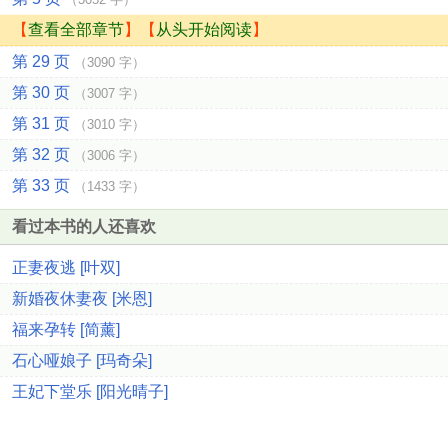
【
查看全部章节
】【
从头开始阅读
】
第 29 页
（3090 字）
第 30 页
（3007 字）
第 31 页
（3010 字）
第 32 页
（3006 字）
第 33 页
（1433 字）
看过本书的人还喜欢
正妻夜逃 [叶双]
新婚夜休妻夜 [米恩]
福来孕转 [简薰]
石心哑娘子 [玛奇朵]
王妃下堂乐 [阳光晴子]