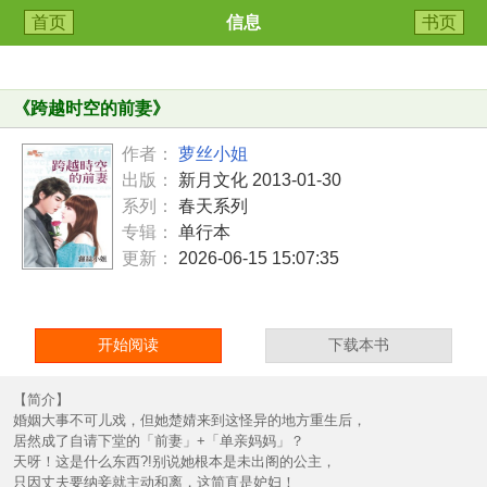
首页
信息
书页
《
跨越时空的前妻
》
作者：
萝丝小姐
出版：
新月文化 2013-01-30
系列：
春天系列
专辑：
单行本
更新：
2026-06-15 15:07:35
开始阅读
下载本书
【简介】
婚姻大事不可儿戏，但她楚婧来到这怪异的地方重生后，
居然成了自请下堂的「前妻」+「单亲妈妈」？
天呀！这是什么东西?!别说她根本是未出阁的公主，
只因丈夫要纳妾就主动和离，这简直是妒妇！