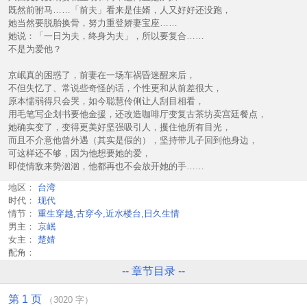
既然前驸马……「前夫」看来是佳婿，人又好好还没跑，
她当然要脱胎换骨，努力重登娇妻宝座……
她说：「一日为夫，终身为夫」，所以要复合……
不是为爱他？
京岷真的困惑了，前妻在一场车祸昏迷醒来后，
不但失忆了、常说些奇怪的话，个性更和从前差很大，
原本懦弱得只会哭，如今聪慧伶俐让人刮目相看，
用毛笔写企划书要他金援，还改造咖啡厅变复古茶坊卖宫廷餐点，
她确实变了，变得更美好坚强吸引人，攫住他所有目光，
而且不介意他曾外遇（其实是假的），坚持带儿子回到他身边，
可这样还不够，因为他想要她的爱，
即使情敌来势汹汹，他都再也不会放开她的手……
地区：
台湾
时代：
现代
情节：
重生穿越,古穿今,近水楼台,日久生情
男主：
京岷
女主：
楚婧
配角：
-- 章节目录 --
第 1 页
（3020 字）