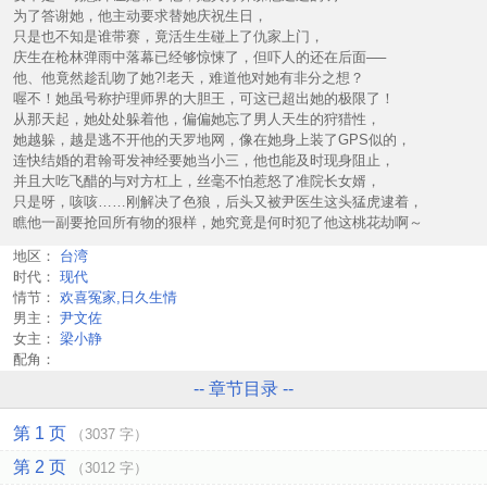
为了答谢她，他主动要求替她庆祝生日，
只是也不知是谁带赛，竟活生生碰上了仇家上门，
庆生在枪林弹雨中落幕已经够惊悚了，但吓人的还在后面──
他、他竟然趁乱吻了她?!老天，难道他对她有非分之想？
喔不！她虽号称护理师界的大胆王，可这已超出她的极限了！
从那天起，她处处躲着他，偏偏她忘了男人天生的狩猎性，
她越躲，越是逃不开他的天罗地网，像在她身上装了GPS似的，
连快结婚的君翰哥发神经要她当小三，他也能及时现身阻止，
并且大吃飞醋的与对方杠上，丝毫不怕惹怒了准院长女婿，
只是呀，咳咳……刚解决了色狼，后头又被尹医生这头猛虎逮着，
瞧他一副要抢回所有物的狠样，她究竟是何时犯了他这桃花劫啊～
地区：
台湾
时代：
现代
情节：
欢喜冤家,日久生情
男主：
尹文佐
女主：
梁小静
配角：
-- 章节目录 --
第 1 页
（3037 字）
第 2 页
（3012 字）