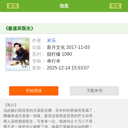
首页
信息
书页
《
极道坏医生
》
作者：
米乐
出版：
新月文化 2017-11-03
系列：
甜柠檬 1090
专辑：
单行本
更新：
2025-12-14 15:53:07
开始阅读
下载本书
【简介】
说起她们医院里的天菜医生哪，非外科的君翰哥莫属了，
哪像那成天臭着一张脸，家里还有黑道背景的尹文佐呀，
两人虽然都是医生，可拿来一比，相差何止十万八千里，
要不是一场意外让她帮了他，她真打算躲他远远的咧！