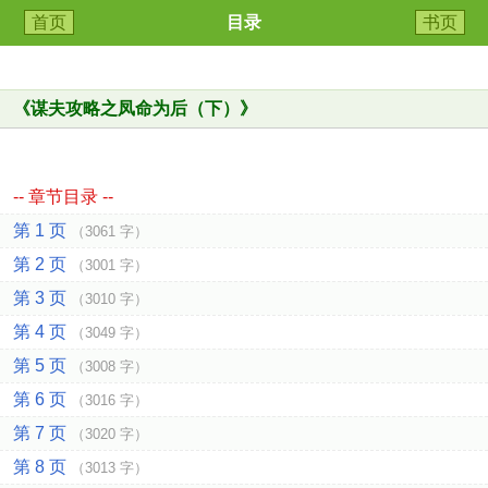
首页
目录
书页
《
谋夫攻略之凤命为后（下）
》
-- 章节目录 --
第 1 页
（3061 字）
第 2 页
（3001 字）
第 3 页
（3010 字）
第 4 页
（3049 字）
第 5 页
（3008 字）
第 6 页
（3016 字）
第 7 页
（3020 字）
第 8 页
（3013 字）