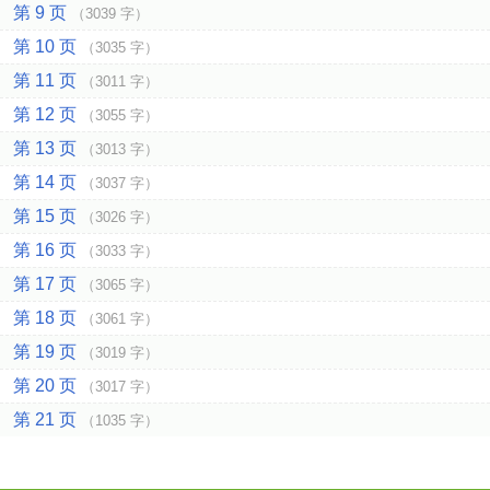
第 9 页
（3039 字）
第 10 页
（3035 字）
第 11 页
（3011 字）
第 12 页
（3055 字）
第 13 页
（3013 字）
第 14 页
（3037 字）
第 15 页
（3026 字）
第 16 页
（3033 字）
第 17 页
（3065 字）
第 18 页
（3061 字）
第 19 页
（3019 字）
第 20 页
（3017 字）
第 21 页
（1035 字）